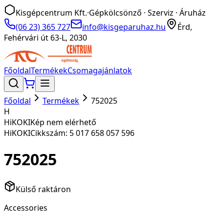
Kisgépcentrum Kft.
·
Gépkölcsönző · Szerviz · Áruház
(06 23) 365 727
info@kisgeparuhaz.hu
Érd,
Fehérvári út 63-L, 2030
Főoldal
Termékek
Csomagajánlatok
Főoldal
Termékek
752025
H
HiKOKI
Kép nem elérhető
HiKOKI
Cikkszám:
5 017 658 057 596
752025
Külső raktáron
Accessories