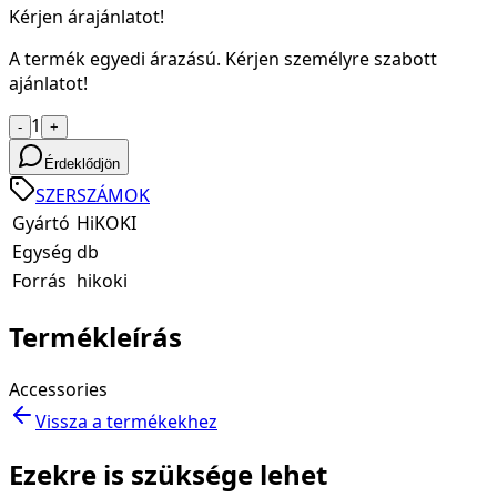
Kérjen árajánlatot!
A termék egyedi árazású. Kérjen személyre szabott
ajánlatot!
1
-
+
Érdeklődjön
SZERSZÁMOK
Gyártó
HiKOKI
Egység
db
Forrás
hikoki
Termékleírás
Accessories
Vissza a termékekhez
Ezekre is szüksége lehet