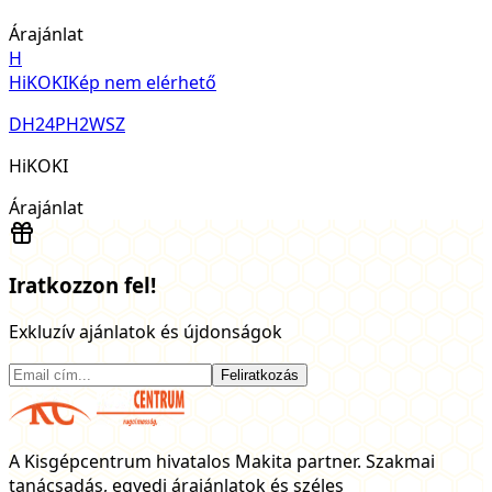
Árajánlat
H
HiKOKI
Kép nem elérhető
DH24PH2WSZ
HiKOKI
Árajánlat
Iratkozzon fel!
Exkluzív ajánlatok és újdonságok
Feliratkozás
A Kisgépcentrum hivatalos Makita partner. Szakmai
tanácsadás, egyedi árajánlatok és széles