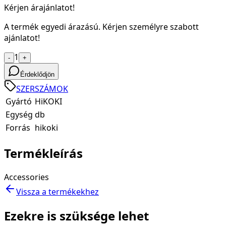
Kérjen árajánlatot!
A termék egyedi árazású. Kérjen személyre szabott
ajánlatot!
1
-
+
Érdeklődjön
SZERSZÁMOK
Gyártó
HiKOKI
Egység
db
Forrás
hikoki
Termékleírás
Accessories
Vissza a termékekhez
Ezekre is szüksége lehet