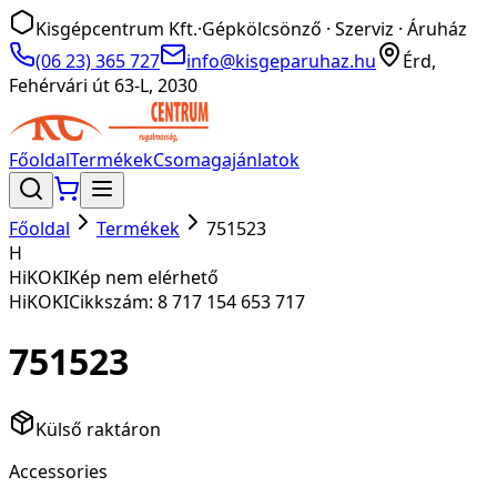
Kisgépcentrum Kft.
·
Gépkölcsönző · Szerviz · Áruház
(06 23) 365 727
info@kisgeparuhaz.hu
Érd,
Fehérvári út 63-L, 2030
Főoldal
Termékek
Csomagajánlatok
Főoldal
Termékek
751523
H
HiKOKI
Kép nem elérhető
HiKOKI
Cikkszám:
8 717 154 653 717
751523
Külső raktáron
Accessories