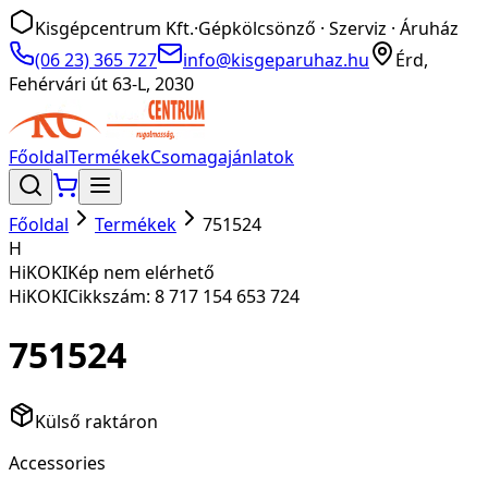
Kisgépcentrum Kft.
·
Gépkölcsönző · Szerviz · Áruház
(06 23) 365 727
info@kisgeparuhaz.hu
Érd,
Fehérvári út 63-L, 2030
Főoldal
Termékek
Csomagajánlatok
Főoldal
Termékek
751524
H
HiKOKI
Kép nem elérhető
HiKOKI
Cikkszám:
8 717 154 653 724
751524
Külső raktáron
Accessories