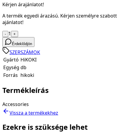
Kérjen árajánlatot!
A termék egyedi árazású. Kérjen személyre szabott
ajánlatot!
1
-
+
Érdeklődjön
SZERSZÁMOK
Gyártó
HiKOKI
Egység
db
Forrás
hikoki
Termékleírás
Accessories
Vissza a termékekhez
Ezekre is szüksége lehet