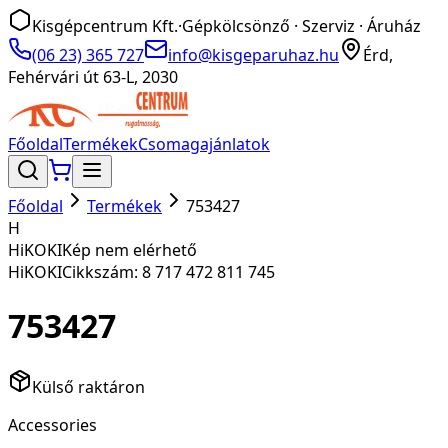
Kisgépcentrum Kft.
·
Gépkölcsönző · Szerviz · Áruház
(06 23) 365 727
info@kisgeparuhaz.hu
Érd,
Fehérvári út 63-L, 2030
Főoldal
Termékek
Csomagajánlatok
Főoldal
Termékek
753427
H
HiKOKI
Kép nem elérhető
HiKOKI
Cikkszám:
8 717 472 811 745
753427
Külső raktáron
Accessories