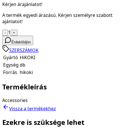
Kérjen árajánlatot!
A termék egyedi árazású. Kérjen személyre szabott
ajánlatot!
1
-
+
Érdeklődjön
SZERSZÁMOK
Gyártó
HiKOKI
Egység
db
Forrás
hikoki
Termékleírás
Accessories
Vissza a termékekhez
Ezekre is szüksége lehet