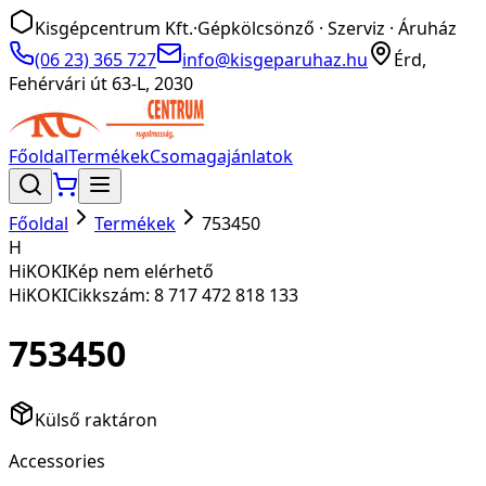
Kisgépcentrum Kft.
·
Gépkölcsönző · Szerviz · Áruház
(06 23) 365 727
info@kisgeparuhaz.hu
Érd,
Fehérvári út 63-L, 2030
Főoldal
Termékek
Csomagajánlatok
Főoldal
Termékek
753450
H
HiKOKI
Kép nem elérhető
HiKOKI
Cikkszám:
8 717 472 818 133
753450
Külső raktáron
Accessories