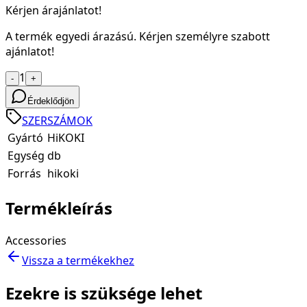
Kérjen árajánlatot!
A termék egyedi árazású. Kérjen személyre szabott
ajánlatot!
1
-
+
Érdeklődjön
SZERSZÁMOK
Gyártó
HiKOKI
Egység
db
Forrás
hikoki
Termékleírás
Accessories
Vissza a termékekhez
Ezekre is szüksége lehet