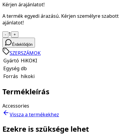
Kérjen árajánlatot!
A termék egyedi árazású. Kérjen személyre szabott
ajánlatot!
1
-
+
Érdeklődjön
SZERSZÁMOK
Gyártó
HiKOKI
Egység
db
Forrás
hikoki
Termékleírás
Accessories
Vissza a termékekhez
Ezekre is szüksége lehet