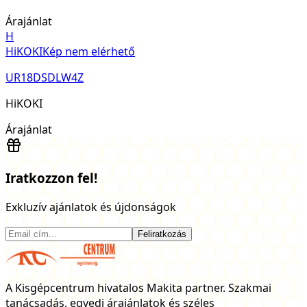
Árajánlat
H
HiKOKI
Kép nem elérhető
UR18DSDLW4Z
HiKOKI
Árajánlat
Iratkozzon fel!
Exkluzív ajánlatok és újdonságok
Feliratkozás
A Kisgépcentrum hivatalos Makita partner. Szakmai
tanácsadás, egyedi árajánlatok és széles