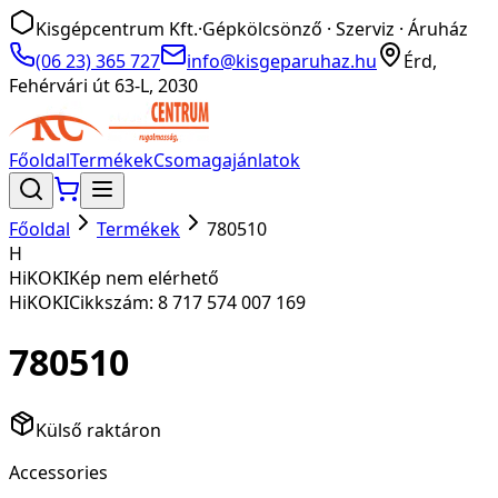
Kisgépcentrum Kft.
·
Gépkölcsönző · Szerviz · Áruház
(06 23) 365 727
info@kisgeparuhaz.hu
Érd,
Fehérvári út 63-L, 2030
Főoldal
Termékek
Csomagajánlatok
Főoldal
Termékek
780510
H
HiKOKI
Kép nem elérhető
HiKOKI
Cikkszám:
8 717 574 007 169
780510
Külső raktáron
Accessories