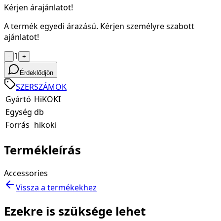
Kérjen árajánlatot!
A termék egyedi árazású. Kérjen személyre szabott
ajánlatot!
1
-
+
Érdeklődjön
SZERSZÁMOK
Gyártó
HiKOKI
Egység
db
Forrás
hikoki
Termékleírás
Accessories
Vissza a termékekhez
Ezekre is szüksége lehet