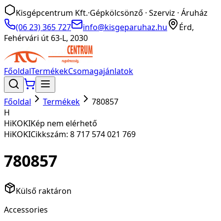
Kisgépcentrum Kft.
·
Gépkölcsönző · Szerviz · Áruház
(06 23) 365 727
info@kisgeparuhaz.hu
Érd,
Fehérvári út 63-L, 2030
Főoldal
Termékek
Csomagajánlatok
Főoldal
Termékek
780857
H
HiKOKI
Kép nem elérhető
HiKOKI
Cikkszám:
8 717 574 021 769
780857
Külső raktáron
Accessories