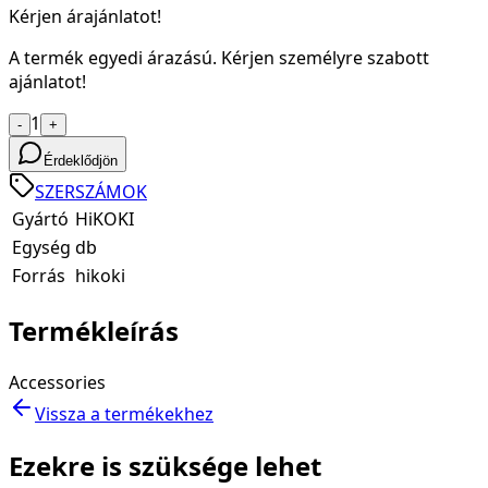
Kérjen árajánlatot!
A termék egyedi árazású. Kérjen személyre szabott
ajánlatot!
1
-
+
Érdeklődjön
SZERSZÁMOK
Gyártó
HiKOKI
Egység
db
Forrás
hikoki
Termékleírás
Accessories
Vissza a termékekhez
Ezekre is szüksége lehet