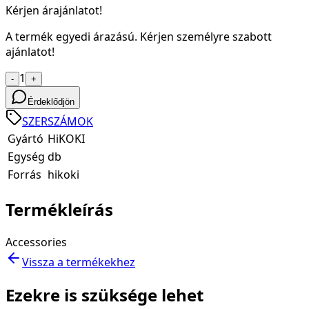
Kérjen árajánlatot!
A termék egyedi árazású. Kérjen személyre szabott
ajánlatot!
1
-
+
Érdeklődjön
SZERSZÁMOK
Gyártó
HiKOKI
Egység
db
Forrás
hikoki
Termékleírás
Accessories
Vissza a termékekhez
Ezekre is szüksége lehet