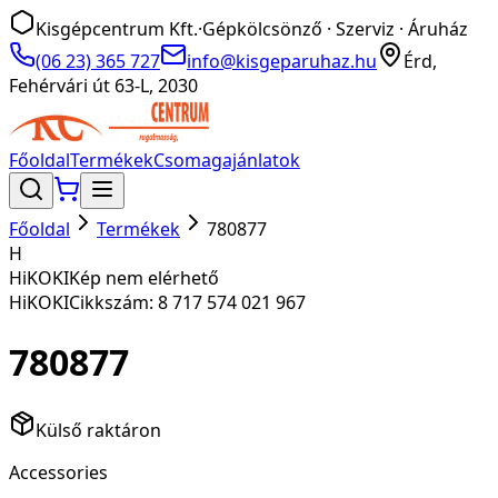
Kisgépcentrum Kft.
·
Gépkölcsönző · Szerviz · Áruház
(06 23) 365 727
info@kisgeparuhaz.hu
Érd,
Fehérvári út 63-L, 2030
Főoldal
Termékek
Csomagajánlatok
Főoldal
Termékek
780877
H
HiKOKI
Kép nem elérhető
HiKOKI
Cikkszám:
8 717 574 021 967
780877
Külső raktáron
Accessories