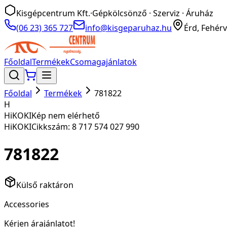
Kisgépcentrum Kft.
·
Gépkölcsönző · Szerviz · Áruház
(06 23) 365 727
info@kisgeparuhaz.hu
Érd, Fehérv
Főoldal
Termékek
Csomagajánlatok
Főoldal
Termékek
781822
H
HiKOKI
Kép nem elérhető
HiKOKI
Cikkszám:
8 717 574 027 990
781822
Külső raktáron
Accessories
Kérjen árajánlatot!