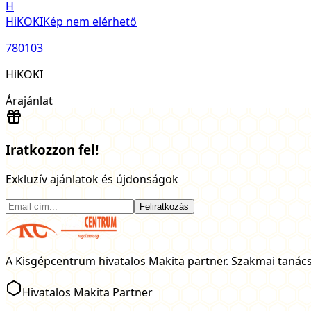
H
HiKOKI
Kép nem elérhető
780103
HiKOKI
Árajánlat
Iratkozzon fel!
Exkluzív ajánlatok és újdonságok
Feliratkozás
A Kisgépcentrum hivatalos Makita partner. Szakmai tanács
Hivatalos Makita Partner