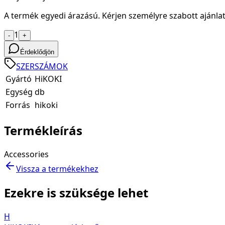
A termék egyedi árazású. Kérjen személyre szabott ajánlat
1
-
+
Érdeklődjön
SZERSZÁMOK
Gyártó
HiKOKI
Egység
db
Forrás
hikoki
Termékleírás
Accessories
Vissza a termékekhez
Ezekre is szüksége lehet
H