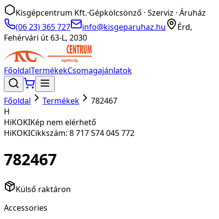
Kisgépcentrum Kft.
·
Gépkölcsönző · Szerviz · Áruház
(06 23) 365 727
info@kisgeparuhaz.hu
Érd,
Fehérvári út 63-L, 2030
Főoldal
Termékek
Csomagajánlatok
Főoldal
Termékek
782467
H
HiKOKI
Kép nem elérhető
HiKOKI
Cikkszám:
8 717 574 045 772
782467
Külső raktáron
Accessories