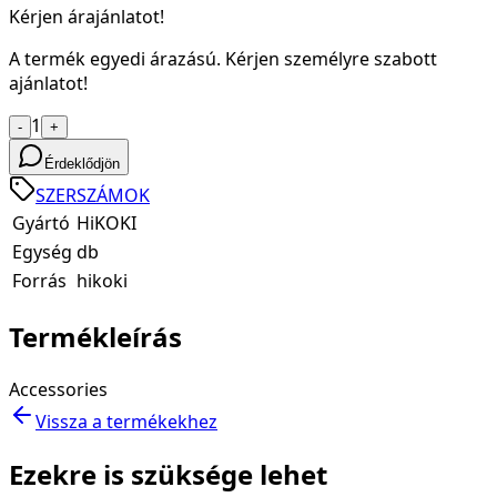
Kérjen árajánlatot!
A termék egyedi árazású. Kérjen személyre szabott
ajánlatot!
1
-
+
Érdeklődjön
SZERSZÁMOK
Gyártó
HiKOKI
Egység
db
Forrás
hikoki
Termékleírás
Accessories
Vissza a termékekhez
Ezekre is szüksége lehet