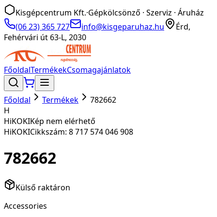
Kisgépcentrum Kft.
·
Gépkölcsönző · Szerviz · Áruház
(06 23) 365 727
info@kisgeparuhaz.hu
Érd,
Fehérvári út 63-L, 2030
Főoldal
Termékek
Csomagajánlatok
Főoldal
Termékek
782662
H
HiKOKI
Kép nem elérhető
HiKOKI
Cikkszám:
8 717 574 046 908
782662
Külső raktáron
Accessories