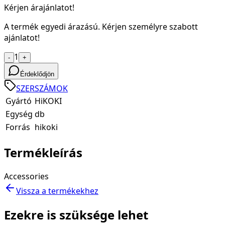
Kérjen árajánlatot!
A termék egyedi árazású. Kérjen személyre szabott
ajánlatot!
1
-
+
Érdeklődjön
SZERSZÁMOK
Gyártó
HiKOKI
Egység
db
Forrás
hikoki
Termékleírás
Accessories
Vissza a termékekhez
Ezekre is szüksége lehet