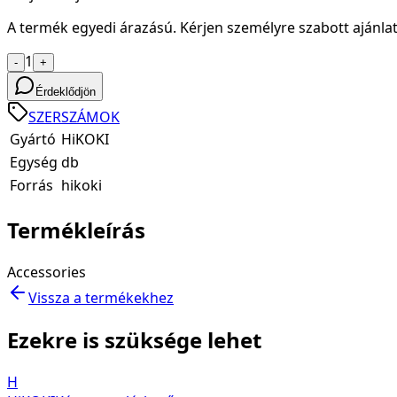
A termék egyedi árazású. Kérjen személyre szabott ajánlat
1
-
+
Érdeklődjön
SZERSZÁMOK
Gyártó
HiKOKI
Egység
db
Forrás
hikoki
Termékleírás
Accessories
Vissza a termékekhez
Ezekre is szüksége lehet
H