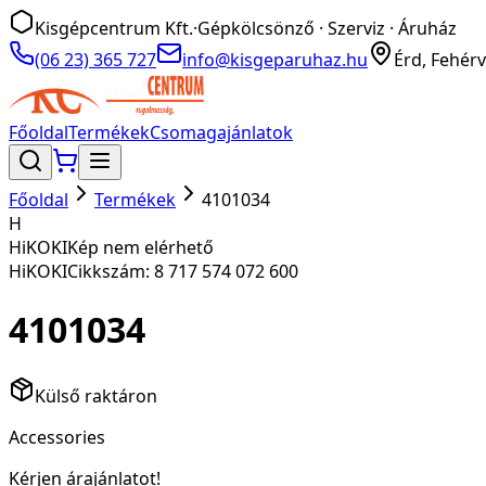
Kisgépcentrum Kft.
·
Gépkölcsönző · Szerviz · Áruház
(06 23) 365 727
info@kisgeparuhaz.hu
Érd, Fehérv
Főoldal
Termékek
Csomagajánlatok
Főoldal
Termékek
4101034
H
HiKOKI
Kép nem elérhető
HiKOKI
Cikkszám:
8 717 574 072 600
4101034
Külső raktáron
Accessories
Kérjen árajánlatot!