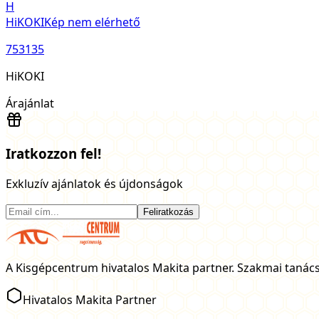
H
HiKOKI
Kép nem elérhető
753135
HiKOKI
Árajánlat
Iratkozzon fel!
Exkluzív ajánlatok és újdonságok
Feliratkozás
A Kisgépcentrum hivatalos Makita partner. Szakmai tanács
Hivatalos Makita Partner